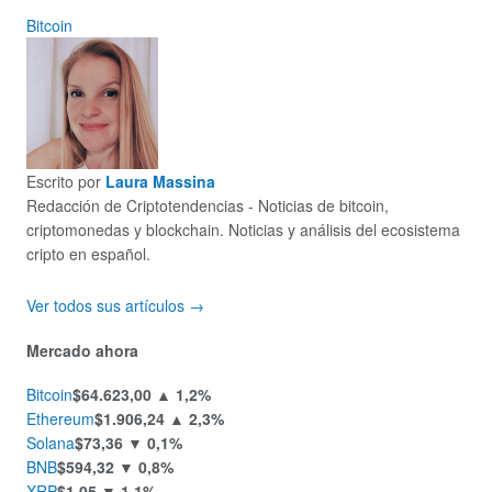
Bitcoin
Escrito por
Laura Massina
Redacción de Criptotendencias - Noticias de bitcoin,
criptomonedas y blockchain. Noticias y análisis del ecosistema
cripto en español.
Ver todos sus artículos →
Mercado ahora
Bitcoin
$64.623,00
▲ 1,2%
Ethereum
$1.906,24
▲ 2,3%
Solana
$73,36
▼ 0,1%
BNB
$594,32
▼ 0,8%
XRP
$1,05
▼ 1,1%