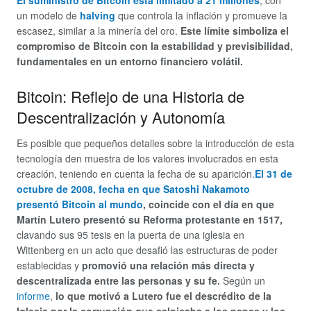
El suministro de Bitcoin está limitado a 21 millones
, con
un modelo de
halving
que controla la inflación y promueve la
escasez, similar a la minería del oro.
Este límite simboliza el
compromiso de Bitcoin con la estabilidad y previsibilidad,
fundamentales en un entorno financiero volátil.
Bitcoin: Reflejo de una Historia de
Descentralización y Autonomía
Es posible que pequeños detalles sobre la introducción de esta
tecnología den muestra de los valores involucrados en esta
creación, teniendo en cuenta la fecha de su aparición.
El 31 de
octubre de 2008, fecha en que Satoshi Nakamoto
presentó Bitcoin al mundo
, coincide con el día en que
Martín Lutero presentó su Reforma protestante en 1517,
clavando sus 95 tesis en la puerta de una iglesia en
Wittenberg en un acto que desafió las estructuras de poder
establecidas y
promovió una relación más directa y
descentralizada entre las personas y su fe.
Según un
informe
,
lo que motivó a Lutero fue el descrédito de la
Iglesia por la corrupción que salpicaba a los papas y los