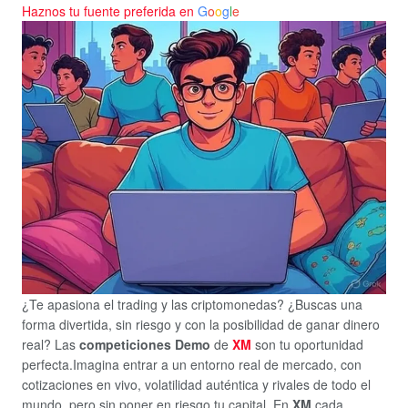
Haznos tu fuente preferida en
G
o
o
g
l
e
¿Te apasiona el trading y las criptomonedas? ¿Buscas una
forma divertida, sin riesgo y con la posibilidad de ganar dinero
real? Las
competiciones Demo
de
XM
son tu oportunidad
perfecta.Imagina entrar a un entorno real de mercado, con
cotizaciones en vivo, volatilidad auténtica y rivales de todo el
mundo, pero sin poner en riesgo tu capital. En
XM
cada