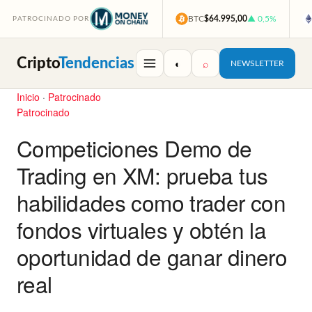
BTC
$64.995,00
▲ 0,5%
PATROCINADO POR
Cripto
Tendencias
◐
⌕
NEWSLETTER
Inicio
·
Patrocinado
Patrocinado
Competiciones Demo de
Trading en XM: prueba tus
habilidades como trader con
fondos virtuales y obtén la
oportunidad de ganar dinero
real