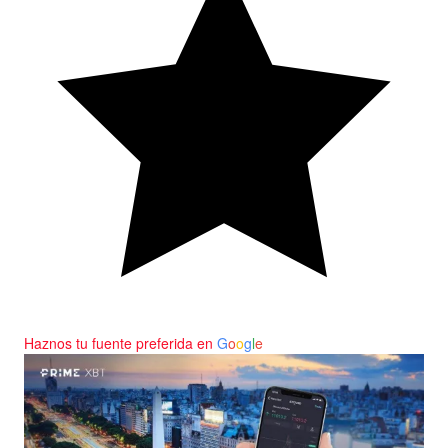
Haznos tu fuente preferida en
G
o
o
g
l
e