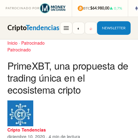
BTC
$64.980,00
▲ 0,7%
PATROCINADO POR
Cripto
Tendencias
◐
⌕
NEWSLETTER
Inicio
·
Patrocinado
Patrocinado
PrimeXBT, una propuesta de
trading única en el
ecosistema cripto
Cripto Tendencias
diciembre 10, 2020 · 4 min de lectura