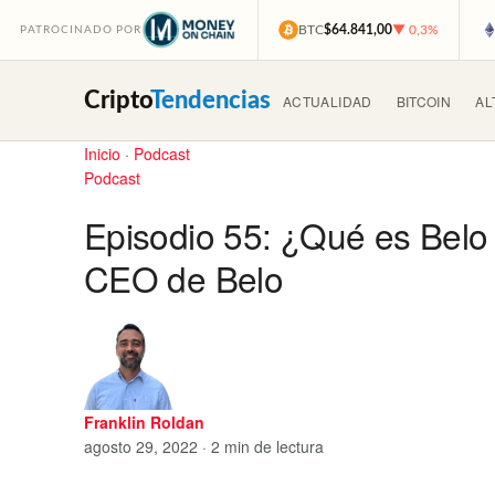
BTC
$64.841,00
▼ 0,3%
PATROCINADO POR
Cripto
Tendencias
ACTUALIDAD
BITCOIN
AL
Inicio
·
Podcast
Podcast
Episodio 55: ¿Qué es Belo
CEO de Belo
Franklin Roldan
agosto 29, 2022 · 2 min de lectura