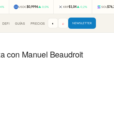
,4%
USDC
$0,9996
▲ 0,0%
XRP
$1,04
▲ 0,2%
SOL
$76,
◐
⌕
DEFI
GUÍAS
PRECIOS
NEWSLETTER
ta con Manuel Beaudroit