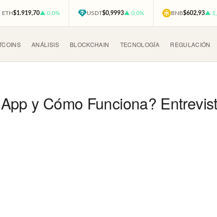
ETH
$1.919,70
▲ 0,0%
USDT
$0,9993
▲ 0,0%
BNB
$602,93
▲ 1
TCOINS
ANÁLISIS
BLOCKCHAIN
TECNOLOGÍA
REGULACIÓN
 App y Cómo Funciona? Entrevis