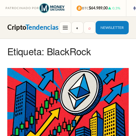
BTC
$64.989,00
▲ 0,3%
PATROCINADO POR
Cripto
Tendencias
◐
⌕
NEWSLETTER
Etiqueta: BlackRock