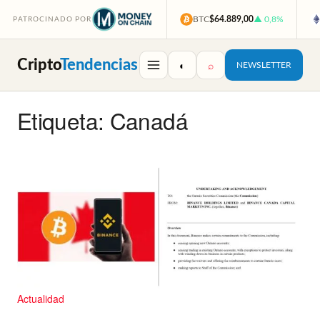
BTC
$64.889,00
▲ 0,8%
PATROCINADO POR
Cripto
Tendencias
◐
⌕
NEWSLETTER
Etiqueta: Canadá
Actualidad