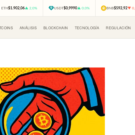
ETH
$1.902,06
▲ 2,0%
USDT
$0,9990
▲ 0,0%
BNB
$592,92
▼ 0
TCOINS
ANÁLISIS
BLOCKCHAIN
TECNOLOGÍA
REGULACIÓN