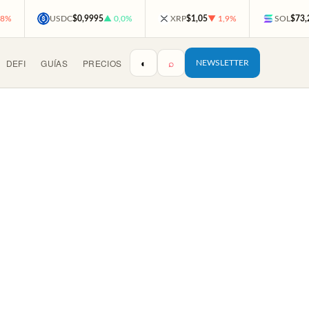
,8%
USDC
$0,9995
▲ 0,0%
XRP
$1,05
▼ 1,9%
SOL
$73,
◐
⌕
DEFI
GUÍAS
PRECIOS
NEWSLETTER