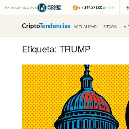
BTC
$64.571,00
▲ 0,9%
PATROCINADO POR
Cripto
Tendencias
ACTUALIDAD
BITCOIN
AL
Etiqueta: TRUMP