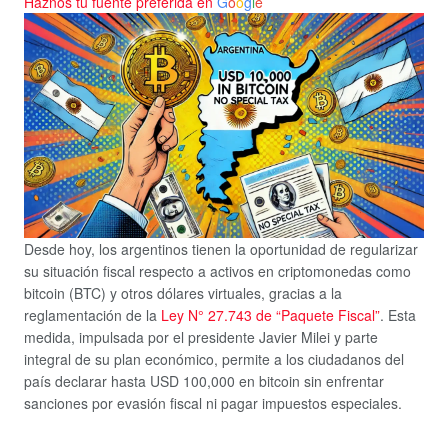
Haznos tu fuente preferida en
G
o
o
g
l
e
Desde hoy, los argentinos tienen la oportunidad de regularizar
su situación fiscal respecto a activos en criptomonedas como
bitcoin (BTC) y otros dólares virtuales, gracias a la
reglamentación de la
Ley N° 27.743 de “Paquete Fiscal”
. Esta
medida, impulsada por el presidente Javier Milei y parte
integral de su plan económico, permite a los ciudadanos del
país declarar hasta USD 100,000 en bitcoin sin enfrentar
sanciones por evasión fiscal ni pagar impuestos especiales.