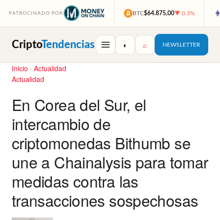
BTC
$64.875,00
▼ 0,3%
PATROCINADO POR
Cripto
Tendencias
◐
⌕
NEWSLETTER
Inicio
·
Actualidad
Actualidad
En Corea del Sur, el
intercambio de
criptomonedas Bithumb se
une a Chainalysis para tomar
medidas contra las
transacciones sospechosas