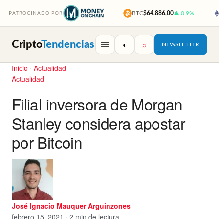
BTC
$64.886,00
▲ 0,9%
PATROCINADO POR
Cripto
Tendencias
◐
⌕
NEWSLETTER
Inicio
·
Actualidad
Actualidad
Filial inversora de Morgan
Stanley considera apostar
por Bitcoin
José Ignacio Mauquer Arguinzones
febrero 15, 2021 · 2 min de lectura