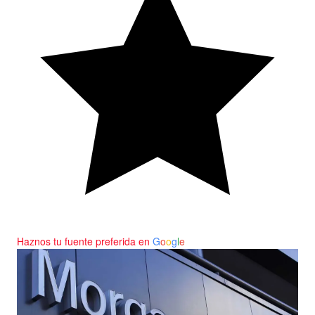
Haznos tu fuente preferida en
G
o
o
g
l
e