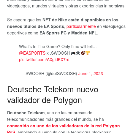
videojuegos, mundos virtuales y otras experiencias inmersivas.
Se espera que los
NFT de Nike estén disponibles en los
nuevos títulos de EA Sports
,
particularmente
en videojuegos
deportivos como
EA Sports FC y Madden NFL
.
What’s In The Game? Only time will tell…
@EASPORTS
x .SWOOSH
pic.twitter.com/AXgidKX7rd
— .SWOOSH (@dotSWOOSH)
June 1, 2023
Deutsche Telekom nuevo
validador de Polygon
Deutsche Telekom
, una de las empresas de
telecomunicaciones más grandes del mundo, se ha
convertido en uno de los validadores de la red Polygon
PoS
, ampliando su vínculo con la tecnología blockchain.