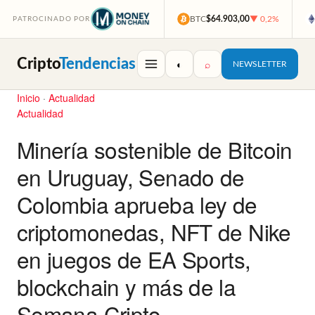
BTC
$64.903,00
▼ 0,2%
PATROCINADO POR
Cripto
Tendencias
◐
⌕
NEWSLETTER
Inicio
·
Actualidad
Actualidad
Minería sostenible de Bitcoin
en Uruguay, Senado de
Colombia aprueba ley de
criptomonedas, NFT de Nike
en juegos de EA Sports,
blockchain y más de la
Semana Cripto