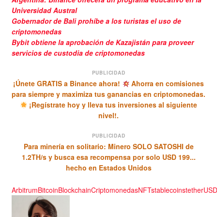
Universidad Austral
Gobernador de Bali prohíbe a los turistas el uso de
criptomonedas
Bybit obtiene la aprobación de Kazajistán para proveer
servicios de custodia de criptomonedas
PUBLICIDAD
¡Únete GRATIS a Binance ahora!
Ahorra en comisiones
para siempre y maximiza tus ganancias en criptomonedas.
¡Regístrate hoy y lleva tus inversiones al siguiente
nivel!.
PUBLICIDAD
Para minería en solitario: Minero SOLO SATOSHI de
1.2TH/s y busca esa recompensa por solo USD 199...
hecho en Estados Unidos
Arbitrum
Bitcoin
Blockchain
Criptomonedas
NFT
stablecoins
tether
US