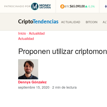
BTC
$65.090,00
▲ 0,3%
PATROCINADO POR
Cripto
Tendencias
ACTUALIDAD
BITCOIN
AL
Inicio
·
Actualidad
Actualidad
Proponen utilizar criptomon
Dennys Gónzalez
septiembre 15, 2020 · 2 min de lectura