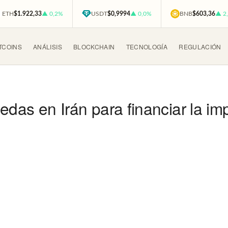
ETH
$1.922,33
▲ 0,2%
USDT
$0,9994
▲ 0,0%
BNB
$603,36
▲ 2
TCOINS
ANÁLISIS
BLOCKCHAIN
TECNOLOGÍA
REGULACIÓN
edas en Irán para financiar la i