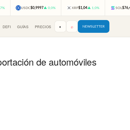
,7%
USDC
$0,9997
▲ 0,0%
XRP
$1,04
▲ 1,0%
SOL
$76,
◐
⌕
DEFI
GUÍAS
PRECIOS
NEWSLETTER
mportación de automóviles