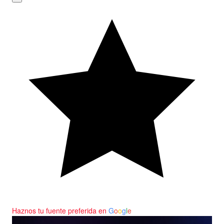
Haznos tu fuente preferida en
G
o
o
g
l
e