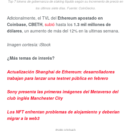
Top 7 tokens de gobernanza de staking líquido según su incremento de precio en
los últimos siete días. Fuente: CoinGecko.
Adicionalmente, el TVL del
Ethereum apostado en
Coinbase, CBETH
,
subió
hasta los
1.3 mil millones de
dólares
, un aumento de más del 12% en la ultimas semana.
Imagen cortesía: iStock
¿Más temas de interés?
Actualización Shanghai de Ethereum: desarrolladores
trabajan para lanzar una testnet pública en febrero
Sony presenta las primeras imágenes del Metaverso del
club inglés Manchester City
Los NFT enfrentan problemas de alojamiento y deberían
migrar a la web3
PUBLICIDAD