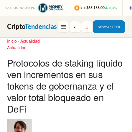
BTC
$65.156,00
▲ 0,3%
PATROCINADO POR
Cripto
Tendencias
◐
⌕
NEWSLETTER
Inicio
·
Actualidad
Actualidad
Protocolos de staking líquido
ven incrementos en sus
tokens de gobernanza y el
valor total bloqueado en
DeFi