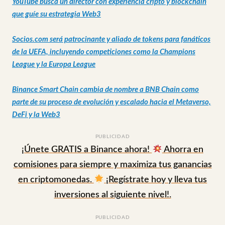
YouTube busca un director con experiencia cripto y blockchain
que guíe su estrategia Web3
Socios.com será patrocinante y aliado de tokens para fanáticos
de la UEFA, incluyendo competiciones como la Champions
League y la Europa League
Binance Smart Chain cambia de nombre a BNB Chain como
parte de su proceso de evolución y escalado hacia el Metaverso,
DeFi y la Web3
PUBLICIDAD
¡Únete GRATIS a Binance ahora!
Ahorra en
comisiones para siempre y maximiza tus ganancias
en criptomonedas.
¡Regístrate hoy y lleva tus
inversiones al siguiente nivel!.
PUBLICIDAD