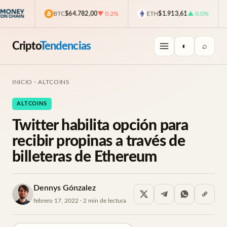
BTC
$64.782,00
▼ 0,2%
ETH
$1.913,61
▲ 0,0%
Cripto
Tendencias
◐
⌕
INICIO
·
ALTCOINS
ALTCOINS
Twitter habilita opción para
recibir propinas a través de
billeteras de Ethereum
Dennys Gónzalez
febrero 17, 2022 · 2 min de lectura