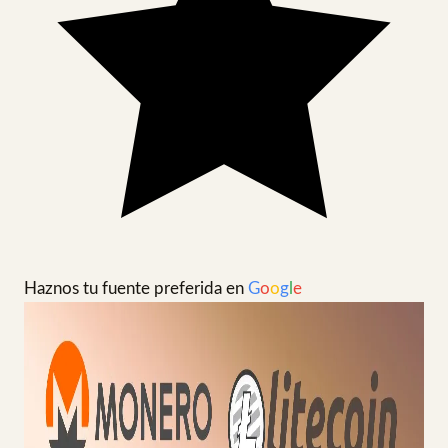
Haznos tu fuente preferida en
G
o
o
g
l
e