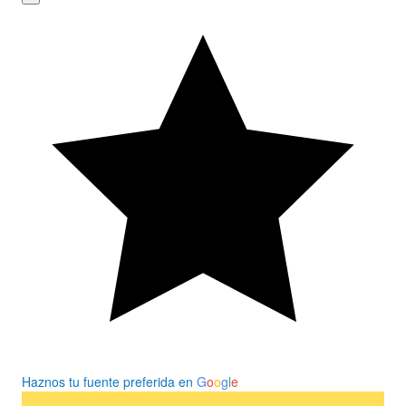
Haznos tu fuente preferida en
G
o
o
g
l
e