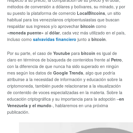
respecto a su precio, la comparación de su precio y el dólar,
métodos de conversión a dólares y bolívares, su minado, y por
su puesto la plataforma de comercio
LocalBitcoins
, un sitio
habitual para los venezolanos criptoentusiastas que buscan
respaldar sus ingresos y/o aprovechar
bitcoin
como
«moneda puente»
al
dólar
, cada vez más utilizado en el país,
incluso como
salvavidas financiero
junto a
bitcoin
.
Por su parte, el caso de
Youtube
para
bitcoin
es igual de
claro en términos de búsqueda de contenidos frente al
Petro
,
con la diferencia de que nunca ha sido superado en ningún
mes según los datos de
Google Trends
, algo que podría
atribuirse a la necesidad de información y educación sobre la
criptomoneda, también puede relacionarse a la visualización
de contenido de voces especializadas en la materia. Sobre la
educación criptográfica y su importancia para la adopción –
en
Venezuela y el mundo
-, hablaremos en una próxima
publicación.