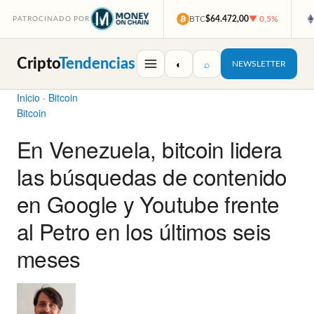
BTC
$64.472,00
▼ 0,5%
PATROCINADO POR
Cripto
Tendencias
◐
⌕
NEWSLETTER
Inicio
·
Bitcoin
Bitcoin
En Venezuela, bitcoin lidera
las búsquedas de contenido
en Google y Youtube frente
al Petro en los últimos seis
meses