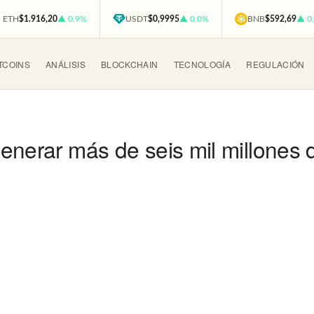
ETH
$1.916,20
▲ 0,9%
USDT
$0,9995
▲ 0,0%
BNB
$592,69
▲ 0
TCOINS
ANÁLISIS
BLOCKCHAIN
TECNOLOGÍA
REGULACIÓN
nerar más de seis mil millones d