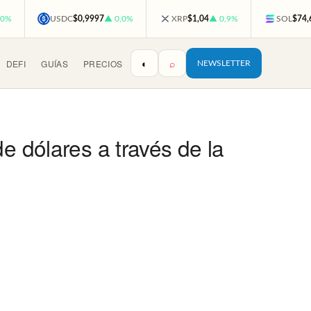
,0%
USDC
$0,9997
▲ 0,0%
XRP
$1,04
▲ 0,9%
SOL
$74,
◐
⌕
DEFI
GUÍAS
PRECIOS
NEWSLETTER
e dólares a través de la