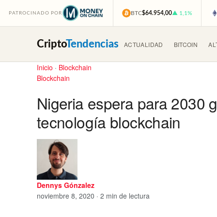
BTC
$64.954,00
▲ 1,1%
PATROCINADO POR
Cripto
Tendencias
ACTUALIDAD
BITCOIN
AL
Inicio
·
Blockchain
Blockchain
Nigeria espera para 2030 ge
tecnología blockchain
Dennys Gónzalez
noviembre 8, 2020 · 2 min de lectura