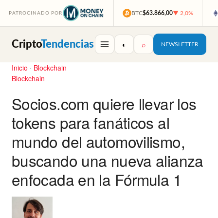
BTC
$63.866,00
▼ 2,0%
PATROCINADO POR
Cripto
Tendencias
◐
⌕
NEWSLETTER
Inicio
·
Blockchain
Blockchain
Socios.com quiere llevar los
tokens para fanáticos al
mundo del automovilismo,
buscando una nueva alianza
enfocada en la Fórmula 1