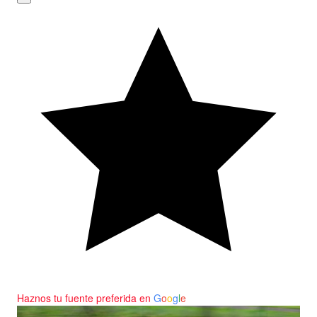
Haznos tu fuente preferida en
G
o
o
g
l
e