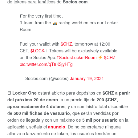
de tokens para fanáticos de
Socios.com
.
𝙁or the very first time,
𝟙 team from the
racing world enters our Locker
Room.
Fuel your wallet with
$CHZ
, tomorrow at 12:00
CET,
$LOCK
-1 Tokens will be exclusively available
on the Socios App.
#SociosLockerRoom
$CHZ
pic.twitter.com/qT8KSjyHTg
— Socios.com (@socios)
January 19, 2021
El
Locker One
estará abierto para depósitos en
$CHZ a partir
del próximo 20 de enero
, a un precio fijo de
200 $CHZ,
aproximadamente 4 dólare
s, y un suministro total disponible
de
500 mil fichas de vestuario
, que serán vendidas por
orden de llegada y con un máximo de
5 mil por usuario
en la
aplicación, señala el
anuncio
. De no concretarse ninguna
alianza o lanzamiento de token, los usuarios tendrán un