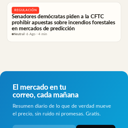
REGULACIÓN
Senadores demócratas piden a la CFTC
prohibir apuestas sobre incendios forestales
en mercados de predicción
Neutral
· 6 Ago · 4 min
El mercado en tu
correo, cada mañana
Resumen diario de lo que de verdad mueve
el precio, sin ruido ni promesas. Gratis.