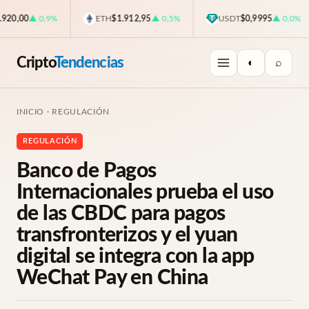
0,00
▲ 0,9%
ETH
$1.912,95
▲ 0,5%
USDT
$0,9995
▲ 0,0%
Cripto
Tendencias
◐
⌕
INICIO
·
REGULACIÓN
REGULACIÓN
Banco de Pagos
Internacionales prueba el uso
de las CBDC para pagos
transfronterizos y el yuan
digital se integra con la app
WeChat Pay en China