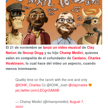
El 21 de noviembre se
lanzó un video musical
de
Clay
Nation
de
Snoop Dogg
y su hijo
Champ Medici
, quienes
salen en compañía de el cofundador de
Cardano
,
Charles
Hoskinson
, lo cual hace del video un aspecto, cuando
menos interesante.
Quality time on the ranch with the one and only
@IOHK_Charles
Cc @IOHK_Josh
@claymates
pic.twitter.com/LECgrGAAXB
— Champ Medici (@champmedici)
August 7,
2022