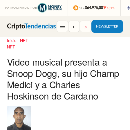
BTC
$64.975,00
▼ 0,1%
PATROCINADO POR
Cripto
Tendencias
◐
⌕
NEWSLETTER
Inicio
·
NFT
NFT
Video musical presenta a
Snoop Dogg, su hijo Champ
Medici y a Charles
Hoskinson de Cardano