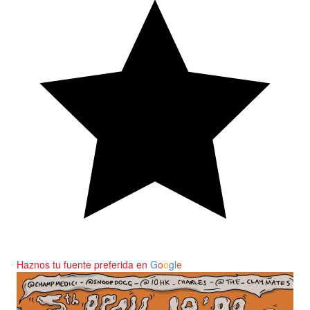
Haznos tu fuente preferida en
G
o
o
g
l
e