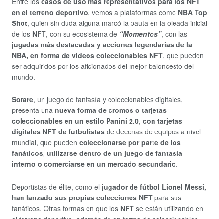
Entre los
casos de uso más representativos para los NFT
en el terreno deportivo
, vemos a plataformas como
NBA Top
Shot
, quien sin duda alguna marcó la pauta en la oleada inicial
de los
NFT
, con su ecosistema de
“Momentos”
, con las
jugadas más destacadas y acciones legendarias de la
NBA, en forma de videos coleccionables NFT
, que pueden
ser adquiridos por los aficionados del mejor baloncesto del
mundo.
Sorare
, un juego de fantasía y coleccionables digitales,
presenta una
nueva forma de cromos o tarjetas
coleccionables en un estilo Panini 2.0
,
con tarjetas
digitales NFT de futbolistas
de decenas de equipos a nivel
mundial, que pueden
coleccionarse por parte de los
fanáticos, utilizarse dentro de un juego de fantasía
interno o comerciarse en un mercado secundario
.
Deportistas de élite, como el
jugador de fútbol Lionel Messi,
han lanzado sus propias colecciones NFT
para sus
fanáticos. Otras formas en que los
NFT
se están utilizando en
el terreno deportivo, además de en forma de coleccionables,