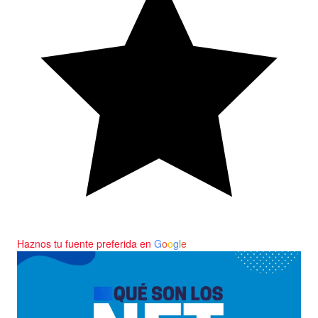
Haznos tu fuente preferida en
G
o
o
g
l
e