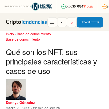
DOC
$0,9964
▼ 0,2%
B
PATROCINADO POR
Cripto
Tendencias
◐
⌕
NEWSLETTER
Inicio
·
Base de conocimiento
Base de conocimiento
Qué son los NFT, sus
principales características y
casos de uso
Dennys Gónzalez
marzo 29, 2022 · 22 min de lectura