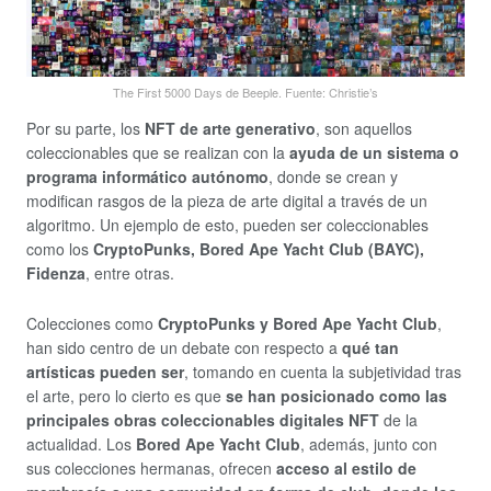
The First 5000 Days de Beeple. Fuente: Christie’s
Por su parte, los
NFT de arte generativo
, son aquellos
coleccionables que se realizan con la
ayuda de un sistema o
programa informático autónomo
, donde se crean y
modifican rasgos de la pieza de arte digital a través de un
algoritmo. Un ejemplo de esto, pueden ser coleccionables
como los
CryptoPunks, Bored Ape Yacht Club (BAYC),
Fidenza
, entre otras.
Colecciones como
CryptoPunks y Bored Ape Yacht Club
,
han sido centro de un debate con respecto a
qué tan
artísticas pueden ser
, tomando en cuenta la subjetividad tras
el arte, pero lo cierto es que
se han posicionado como las
principales obras coleccionables digitales NFT
de la
actualidad. Los
Bored Ape Yacht Club
, además, junto con
sus colecciones hermanas, ofrecen
acceso al estilo de