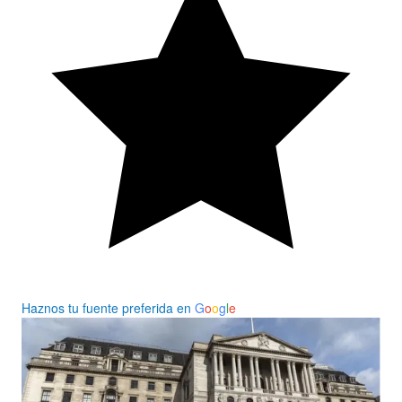
Haznos tu fuente preferida en
G
o
o
g
l
e