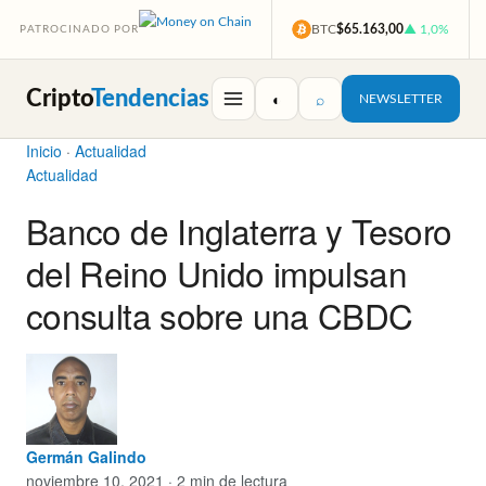
BTC
$65.163,00
▲ 1,0%
PATROCINADO POR
Cripto
Tendencias
◐
⌕
NEWSLETTER
Inicio
·
Actualidad
Actualidad
Banco de Inglaterra y Tesoro
del Reino Unido impulsan
consulta sobre una CBDC
Germán Galindo
noviembre 10, 2021 · 2 min de lectura