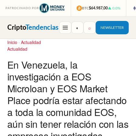
BTC
$64.987,00
▲ 0,0%
PATROCINADO POR
Cripto
Tendencias
◐
⌕
NEWSLETTER
Inicio
·
Actualidad
Actualidad
En Venezuela, la
investigación a EOS
Microloan y EOS Market
Place podría estar afectando
a toda la comunidad EOS,
aún sin tener relación con las
empresas investigadas