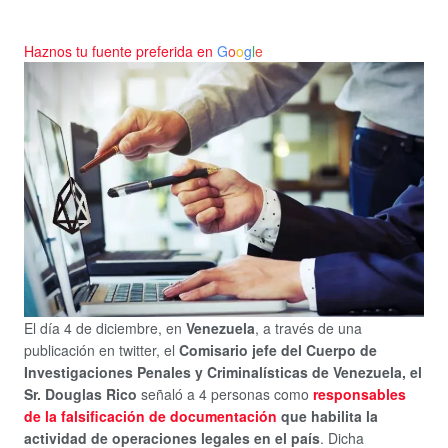
Haznos tu fuente preferida en
G
o
o
g
l
e
El día 4 de diciembre, en
Venezuela
, a través de una
publicación en twitter, el
Comisario jefe del Cuerpo de
Investigaciones Penales y Criminalísticas de Venezuela, el
Sr. Douglas Rico
señaló a 4 personas como
responsables
de la falsificación de documentación
que habilita la
actividad de operaciones legales en el país
. Dicha