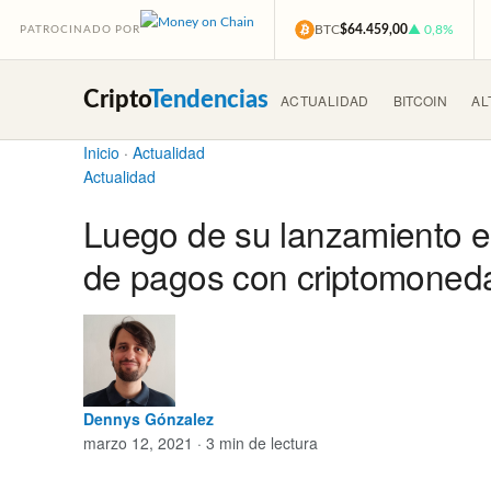
BTC
$64.459,00
▲ 0,8%
PATROCINADO POR
Cripto
Tendencias
ACTUALIDAD
BITCOIN
AL
Inicio
·
Actualidad
Actualidad
Luego de su lanzamiento e
de pagos con criptomoneda
Dennys Gónzalez
marzo 12, 2021 · 3 min de lectura