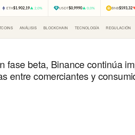
ETH
$1.902,19
▲ 2,0%
USDT
$0,9990
▲ 0,0%
BNB
$593,32
▼
TCOINS
ANÁLISIS
BLOCKCHAIN
TECNOLOGÍA
REGULACIÓN
n fase beta, Binance continúa i
s entre comerciantes y consumi