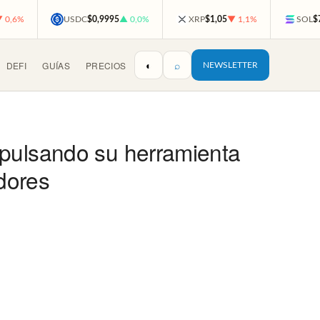
 0,6%
USDC
$0,9995
▲ 0,0%
XRP
$1,05
▼ 1,1%
SOL
$
◐
⌕
DEFI
GUÍAS
PRECIOS
NEWSLETTER
mpulsando su herramienta
dores