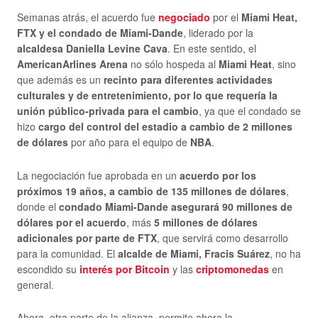
Semanas atrás, el acuerdo fue
negociado
por el
Miami Heat,
FTX y el condado de Miami-Dande
, liderado por la
alcaldesa Daniella Levine Cava
. En este sentido, el
AmericanArlines Arena
no sólo hospeda al
Miami Heat
, sino
que además es un
recinto para diferentes actividades
culturales y de entretenimiento, por lo que requería la
unión público-privada para el cambio
, ya que el condado se
hizo
cargo del control del estadio a cambio de 2 millones
de dólares
por año para el equipo de
NBA
.
La negociación fue aprobada en un
acuerdo por los
próximos 19 años, a cambio de 135 millones de dólares
,
donde el
condado Miami-Dande asegurará 90 millones de
dólares por el acuerdo
, más
5 millones de dólares
adicionales por parte de FTX
, que servirá como desarrollo
para la comunidad. El
alcalde de Miami, Fracis Suárez
, no ha
escondido su
interés por Bitcoin
y las
criptomonedas
en
general.
Ahora, otra parte de la alianza, permite ahora la