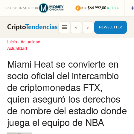
BTC
$64.992,00
▲ 0,8%
PATROCINADO POR
Cripto
Tendencias
◐
⌕
NEWSLETTER
Inicio
·
Actualidad
Actualidad
Miami Heat se convierte en
socio oficial del intercambio
de criptomonedas FTX,
quien aseguró los derechos
de nombre del estadio donde
juega el equipo de NBA