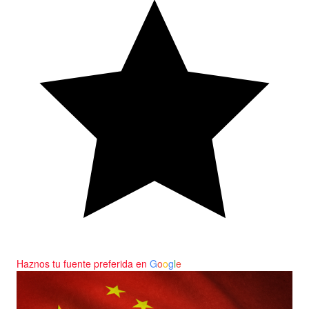
Haznos tu fuente preferida en
G
o
o
g
l
e