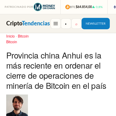
BTC
$64.854,00
▲ 0,8%
PATROCINADO POR
Cripto
Tendencias
◐
⌕
NEWSLETTER
Inicio
·
Bitcoin
Bitcoin
Provincia china Anhui es la
más reciente en ordenar el
cierre de operaciones de
minería de Bitcoin en el país