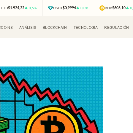
ETH
$1.924,22
▲ 0,5%
USDT
$0,9994
▲ 0,0%
BNB
$603,10
▲ 0
TCOINS
ANÁLISIS
BLOCKCHAIN
TECNOLOGÍA
REGULACIÓN