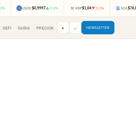
,3%
USDC
$0,9997
▲ 0,0%
XRP
$1,04
▼ 0,3%
SOL
$76,
◐
⌕
DEFI
GUÍAS
PRECIOS
NEWSLETTER