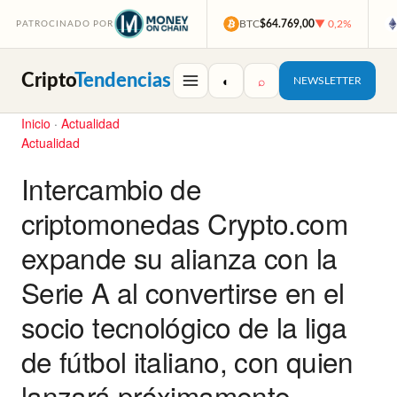
BTC
$64.769,00
▼ 0,2%
PATROCINADO POR
Cripto
Tendencias
◐
⌕
NEWSLETTER
Inicio
·
Actualidad
Actualidad
Intercambio de
criptomonedas Crypto.com
expande su alianza con la
Serie A al convertirse en el
socio tecnológico de la liga
de fútbol italiano, con quien
lanzará próximamente