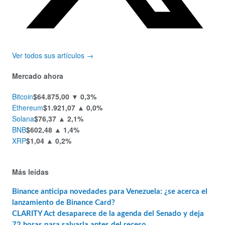
Ver todos sus artículos →
Mercado ahora
Bitcoin
$64.875,00
▼ 0,3%
Ethereum
$1.921,07
▲ 0,0%
Solana
$76,37
▲ 2,1%
BNB
$602,48
▲ 1,4%
XRP
$1,04
▲ 0,2%
Más leídas
Binance anticipa novedades para Venezuela: ¿se acerca el
lanzamiento de Binance Card?
CLARITY Act desaparece de la agenda del Senado y deja
72 horas para salvarla antes del receso