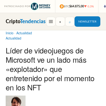
BTC
$64.875,00
▼ 0,3%
PATROCINADO POR
Cripto
Tendencias
◐
⌕
NEWSLETTER
Inicio
·
Actualidad
Actualidad
Líder de videojuegos de
Microsoft ve un lado más
«explotador» que
entretenido por el momento
en los NFT