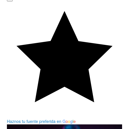
Haznos tu fuente preferida en
G
o
o
g
l
e