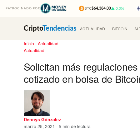
BTC
$64.384,00
▲ 0,0%
PATROCINADO POR
Cripto
Tendencias
ACTUALIDAD
BITCOIN
AL
Inicio
·
Actualidad
Actualidad
Solicitan más regulaciones
cotizado en bolsa de Bitco
Dennys Gónzalez
marzo 25, 2021 · 5 min de lectura