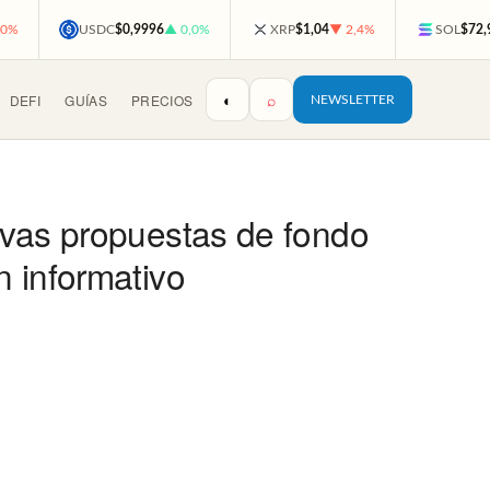
,0%
USDC
$0,9996
▲ 0,0%
XRP
$1,04
▼ 2,4%
SOL
$72,
◐
⌕
DEFI
GUÍAS
PRECIOS
NEWSLETTER
evas propuestas de fondo
 informativo