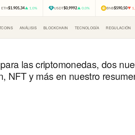
ETH
$1.905,34
▲ 1,0%
USDT
$0,9992
▲ 0,0%
BNB
$590,50
▼ 1
TCOINS
ANÁLISIS
BLOCKCHAIN
TECNOLOGÍA
REGULACIÓN
 para las criptomonedas, dos nu
in, NFT y más en nuestro resumen