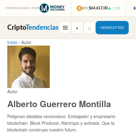
BTC
$64.617,00
▲ 1,2%
PATROCINADO POR
Cripto
Tendencias
◐
⌕
NEWSLETTER
Inicio
›
Autor
Autor
Alberto Guerrero Montilla
Peligroso idealista venezolano. Embajador y empresario
blockchain. Block Producer, filántropo y activista. Que la
blockchain construya nuestro futuro.