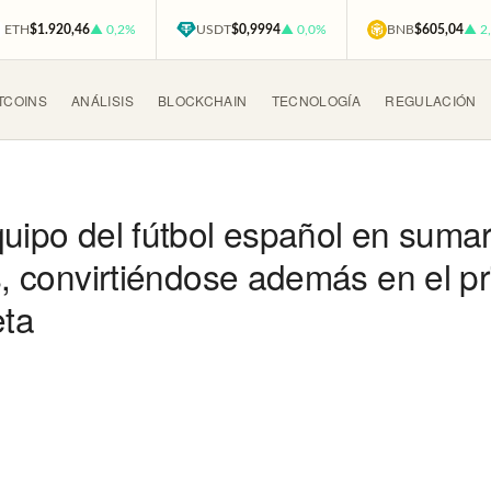
ETH
$1.920,46
▲ 0,2%
USDT
$0,9994
▲ 0,0%
BNB
$605,04
▲ 2
TCOINS
ANÁLISIS
BLOCKCHAIN
TECNOLOGÍA
REGULACIÓN
quipo del fútbol español en sumar
os, convirtiéndose además en el p
eta