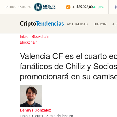
BTC
$65.026,00
▲ 0,3%
PATROCINADO POR
Cripto
Tendencias
ACTUALIDAD
BITCOIN
AL
Inicio
·
Blockchain
Blockchain
Valencia CF es el cuarto e
fanáticos de Chiliz y Soci
promocionará en su camis
Dennys Gónzalez
junio 19, 2021 · 5 min de lectura