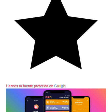
Haznos tu fuente preferida en
G
o
o
g
l
e