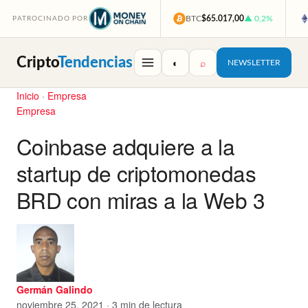
BTC
$65.017,00
▲ 0,2%
PATROCINADO POR
Cripto
Tendencias
◐
⌕
NEWSLETTER
Inicio
·
Empresa
Empresa
Coinbase adquiere a la
startup de criptomonedas
BRD con miras a la Web 3
Germán Galindo
noviembre 25, 2021 · 3 min de lectura