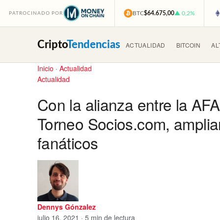
BTC
$64.675,00
▲ 0,2%
PATROCINADO POR
Cripto
Tendencias
ACTUALIDAD
BITCOIN
AL
Inicio
·
Actualidad
Actualidad
Con la alianza entre la AFA 
Torneo Socios.com, amplian
fanáticos
Dennys Gónzalez
julio 16, 2021 · 5 min de lectura