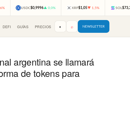
,6%
USDC
$0,9996
▲ 0,0%
XRP
$1,05
▼ 1,5%
SOL
$73,
◐
⌕
DEFI
GUÍAS
PRECIOS
NEWSLETTER
onal argentina se llamará
forma de tokens para