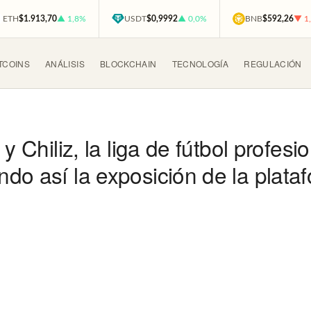
ETH
$1.913,70
▲ 1,8%
USDT
$0,9992
▲ 0,0%
BNB
$592,26
▼ 1
TCOINS
ANÁLISIS
BLOCKCHAIN
TECNOLOGÍA
REGULACIÓN
y Chiliz, la liga de fútbol profesi
do así la exposición de la plata