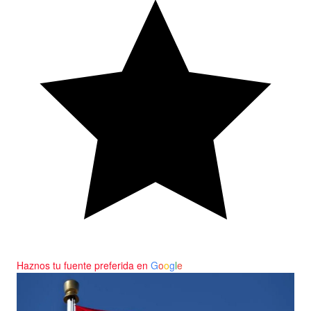
Haznos tu fuente preferida en
G
o
o
g
l
e