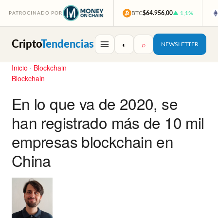
BTC
$64.956,00
▲ 1,1%
PATROCINADO POR
Cripto
Tendencias
◐
⌕
NEWSLETTER
Inicio
·
Blockchain
Blockchain
En lo que va de 2020, se
han registrado más de 10 mil
empresas blockchain en
China