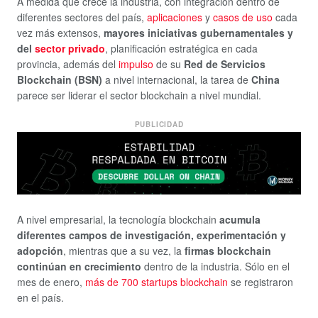
A medida que crece la industria, con integración dentro de
diferentes sectores del país,
aplicaciones
y
casos de uso
cada
vez más extensos,
mayores iniciativas gubernamentales y
del
sector privado
, planificación estratégica en cada
provincia, además del
impulso
de su
Red de Servicios
Blockchain (BSN)
a nivel internacional, la tarea de
China
parece ser liderar el sector blockchain a nivel mundial.
PUBLICIDAD
A nivel empresarial, la tecnología blockchain
acumula
diferentes campos de investigación, experimentación y
adopción
, mientras que a su vez, la
firmas blockchain
continúan en crecimiento
dentro de la industria. Sólo en el
mes de enero,
más de 700 startups blockchain
se registraron
en el país.