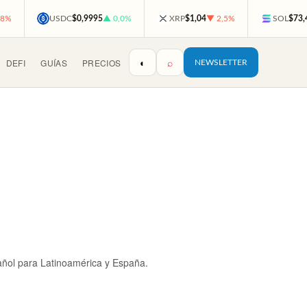
,8%
USDC
$0,9995
▲ 0,0%
XRP
$1,04
▼ 2,5%
SOL
$73,
◐
⌕
DEFI
GUÍAS
PRECIOS
NEWSLETTER
pañol para Latinoamérica y España.