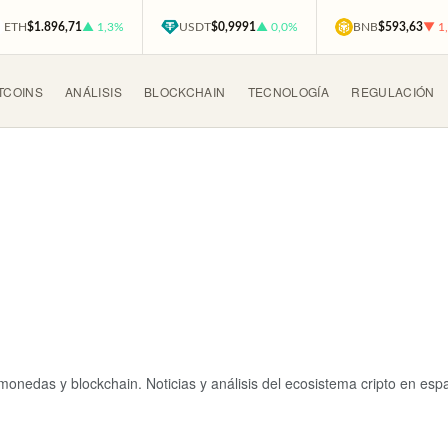
ETH
$1.896,71
▲ 1,3%
USDT
$0,9991
▲ 0,0%
BNB
$593,63
▼ 1
TCOINS
ANÁLISIS
BLOCKCHAIN
TECNOLOGÍA
REGULACIÓN
omonedas y blockchain. Noticias y análisis del ecosistema cripto en es