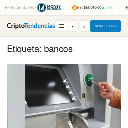
BTC
$65.060,00
▲ 0,3%
PATROCINADO POR
Cripto
Tendencias
◐
⌕
NEWSLETTER
Etiqueta: bancos