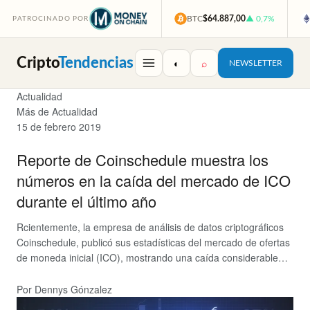
BTC
$64.887,00
▲ 0,7%
PATROCINADO POR
Cripto
Tendencias
◐
⌕
NEWSLETTER
Actualidad
Más de Actualidad
15 de febrero 2019
Reporte de Coinschedule muestra los
números en la caída del mercado de ICO
durante el último año
Rcientemente, la empresa de análisis de datos criptográficos
Coinschedule, publicó sus estadísticas del mercado de ofertas
de moneda inicial (ICO), mostrando una caída considerable…
Por Dennys Gónzalez