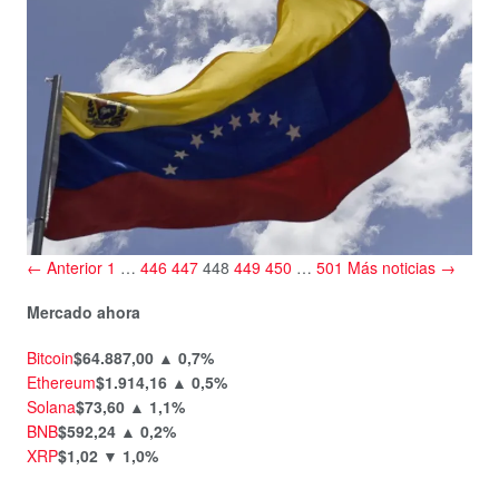
← Anterior
1
…
446
447
448
449
450
…
501
Más noticias →
Mercado ahora
Bitcoin
$64.887,00
▲ 0,7%
Ethereum
$1.914,16
▲ 0,5%
Solana
$73,60
▲ 1,1%
BNB
$592,24
▲ 0,2%
XRP
$1,02
▼ 1,0%